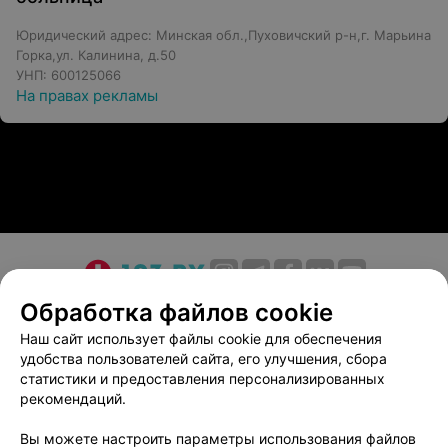
Юридический адрес: Минская обл.,Пуховичский р-н,г. Марьина
Горка,ул. Калинина, д.50
УНП: 600125066
На правах рекламы
О проекте
Новости проекта
Размещение рекламы
Обработка файлов cookie
Медицинский маркетинг
Публичный договор
Наш сайт использует файлы cookie для обеспечения
удобства пользователей сайта, его улучшения, сбора
Пользовательское соглашение
Способы оплаты
статистики и предоставления персонализированных
Вакансии
Партнеры
рекомендаций.
Написать руководителю 103.by
Вы можете настроить параметры использования файлов
Написать в поддержку