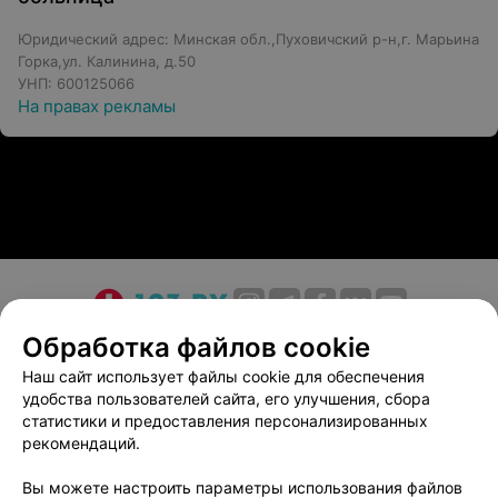
Юридический адрес: Минская обл.,Пуховичский р-н,г. Марьина
Горка,ул. Калинина, д.50
УНП: 600125066
На правах рекламы
О проекте
Новости проекта
Размещение рекламы
Обработка файлов cookie
Медицинский маркетинг
Публичный договор
Наш сайт использует файлы cookie для обеспечения
удобства пользователей сайта, его улучшения, сбора
Пользовательское соглашение
Способы оплаты
статистики и предоставления персонализированных
Вакансии
Партнеры
рекомендаций.
Написать руководителю 103.by
Вы можете настроить параметры использования файлов
Написать в поддержку