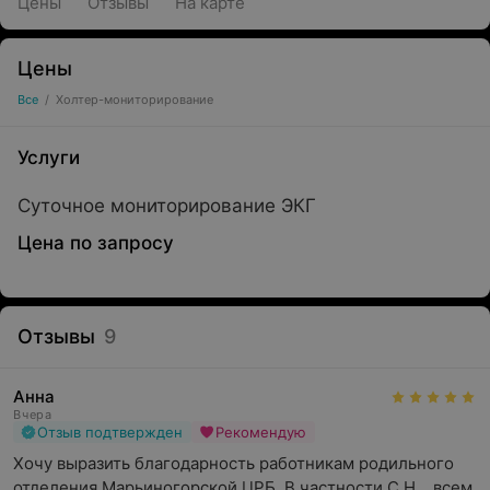
Цены
Отзывы
На карте
Цены
Все
/
Холтер-мониторирование
Услуги
Суточное мониторирование ЭКГ
Цена по запросу
Отзывы
9
Анна
Вчера
Отзыв подтвержден
Рекомендую
Хочу выразить благодарность работникам родильного 
отделения Марьиногорской ЦРБ. В частности С.Н. , всем 