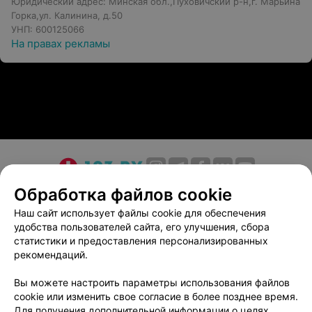
Юридический адрес: Минская обл.,Пуховичский р-н,г. Марьина
Горка,ул. Калинина, д.50
УНП: 600125066
На правах рекламы
О проекте
Новости проекта
Размещение рекламы
Обработка файлов cookie
Медицинский маркетинг
Публичный договор
Наш сайт использует файлы cookie для обеспечения
удобства пользователей сайта, его улучшения, сбора
Пользовательское соглашение
Способы оплаты
статистики и предоставления персонализированных
Вакансии
Партнеры
рекомендаций.
Написать руководителю 103.by
Вы можете настроить параметры использования файлов
Написать в поддержку
cookie или изменить свое согласие в более позднее время.
Персональные настройки cookie
Для получения дополнительной информации о целях,